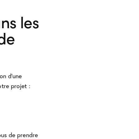
ns les
 de
ion d’une
tre projet :
nous de prendre