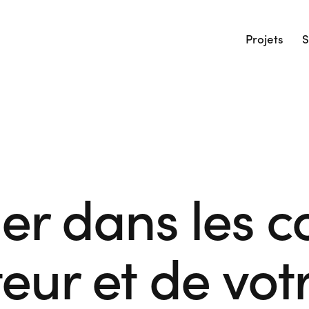
Projets
S
er dans les c
teur et de vot