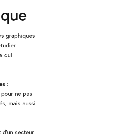
ique
des graphiques
étudier
e qui
es :
e pour ne pas
és, mais aussi
t d’un secteur