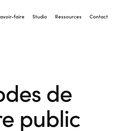
avoir-faire
Studio
Ressources
Contact
odes de
re public